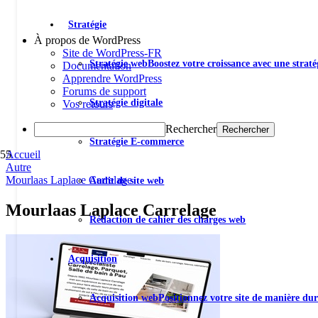
Stratégie
À propos de WordPress
Site de WordPress-FR
Stratégie web
Boostez votre croissance avec une stratég
Documentation
Apprendre WordPress
Forums de support
Stratégie digitale
Vos retours
Rechercher
Stratégie E-commerce
Accueil
Autre
Mourlaas Laplace Carrelage
Audit de site web
Mourlaas Laplace Carrelage
Rédaction de cahier des charges web
Acquisition
Acquisition web
Positionnez votre site de manière dur